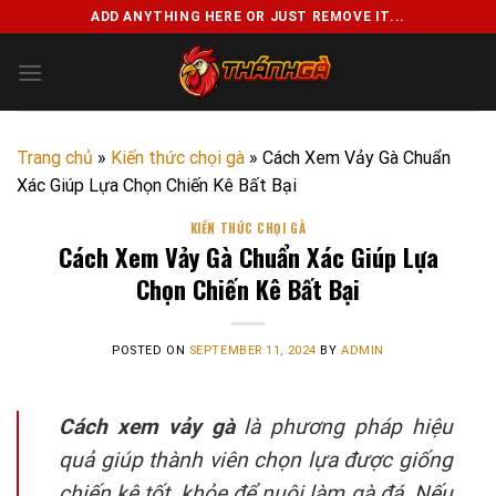
Skip
ADD ANYTHING HERE OR JUST REMOVE IT...
to
content
Trang chủ
»
Kiến thức chọi gà
»
Cách Xem Vảy Gà Chuẩn
Xác Giúp Lựa Chọn Chiến Kê Bất Bại
KIẾN THỨC CHỌI GÀ
Cách Xem Vảy Gà Chuẩn Xác Giúp Lựa
Chọn Chiến Kê Bất Bại
POSTED ON
SEPTEMBER 11, 2024
BY
ADMIN
Cách xem vảy gà
là phương pháp hiệu
quả giúp thành viên chọn lựa được giống
chiến kê tốt, khỏe để nuôi làm gà đá. Nếu