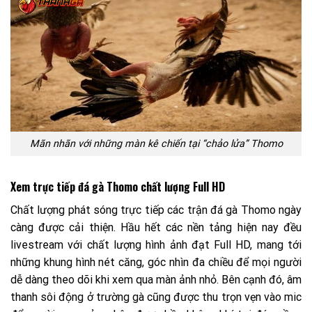
Mãn nhãn với những màn kê chiến tại “chảo lửa” Thomo
Xem trực tiếp đá gà Thomo chất lượng Full HD
Chất lượng phát sóng trực tiếp các trận đá gà Thomo ngày
càng được cải thiện. Hầu hết các nền tảng hiện nay đều
livestream với chất lượng hình ảnh đạt Full HD, mang tới
những khung hình nét căng, góc nhìn đa chiều để mọi người
dễ dàng theo dõi khi xem qua màn ảnh nhỏ. Bên cạnh đó, âm
thanh sôi động ở trường gà cũng được thu trọn vẹn vào mic