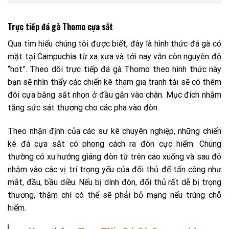
Trực tiếp đá gà Thomo cựa sắt
Qua tìm hiểu chúng tôi được biết, đây là hình thức đá gà có
mặt tại Campuchia từ xa xưa và tới nay vẫn còn nguyên độ
“hot”. Theo dõi trực tiếp đá gà Thomo theo hình thức này
bạn sẽ nhìn thấy các chiến kê tham gia tranh tài sẽ có thêm
đôi cựa bằng sắt nhọn ở đầu gắn vào chân. Mục đích nhằm
tăng sức sát thương cho các pha vào đòn.
Theo nhận định của các sư kê chuyên nghiệp, những chiến
kê đá cựa sắt có phong cách ra đòn cực hiểm. Chúng
thường có xu hướng giáng đòn từ trên cao xuống và sau đó
nhắm vào các vị trí trọng yếu của đối thủ để tấn công như
mắt, đầu, bầu diều. Nếu bị dính đòn, đối thủ rất dễ bị trọng
thương, thậm chí có thể sẽ phải bỏ mạng nếu trúng chỗ
hiểm.