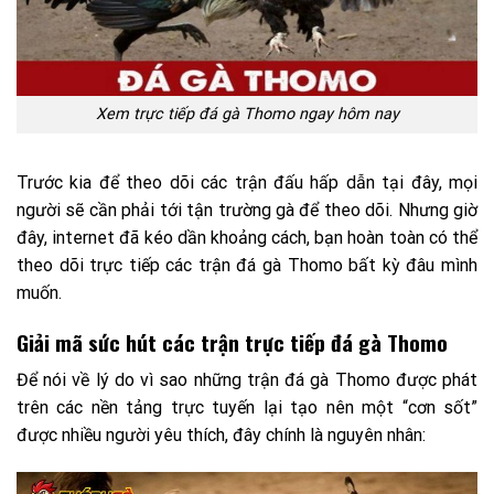
Xem trực tiếp đá gà Thomo ngay hôm nay
Trước kia để theo dõi các trận đấu hấp dẫn tại đây, mọi
người sẽ cần phải tới tận trường gà để theo dõi. Nhưng giờ
đây, internet đã kéo dần khoảng cách, bạn hoàn toàn có thể
theo dõi trực tiếp các trận đá gà Thomo bất kỳ đâu mình
muốn.
Giải mã sức hút các trận trực tiếp đá gà Thomo
Để nói về lý do vì sao những trận đá gà Thomo được phát
trên các nền tảng trực tuyến lại tạo nên một “cơn sốt”
được nhiều người yêu thích, đây chính là nguyên nhân: