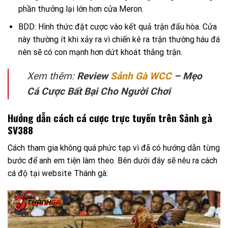
phần thưởng lại lớn hơn cửa Meron.
BDD: Hình thức đặt cược vào kết quả trận đấu hòa. Cửa
này thường ít khi xảy ra vì chiến kê ra trận thường háu đá
nên sẽ có con mạnh hơn dứt khoát thắng trận.
Xem thêm:
Review
Sảnh Gà WCC
– Mẹo
Cá Cược Bất Bại Cho Người Chơi
Hướng dẫn cách cá cược trực tuyến trên Sảnh gà
SV388
Cách tham gia không quá phức tạp vì đã có hướng dẫn từng
bước để anh em tiện làm theo. Bên dưới đây sẽ nêu ra cách
cá độ tại website Thánh gà: