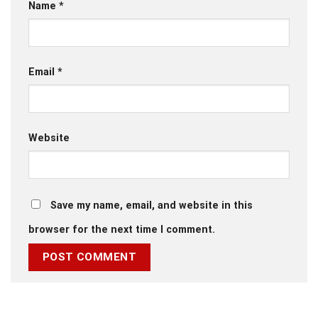
Name
*
Email
*
Website
Save my name, email, and website in this
browser for the next time I comment.