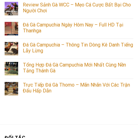
Review Sảnh Gà WCC – Mẹo Cá Cược Bất Bại Cho
Người Chơi
Đá Gà Campuchia Ngày Hôm Nay – Full HD Tại
Thanhga
Đá Gà Campuchia – Thông Tin Dòng Kê Danh Tiếng
Lẫy Lừng
Tổng Hợp Đá Gà Campuchia Mới Nhất Cùng Nền
Tảng Thánh Gà
Trực Tiếp Đá Gà Thomo – Mãn Nhãn Với Các Trận
Đấu Hấp Dẫn
ĐỐI TÁC