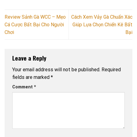
Review Sảnh Gà WCC – Mẹo
Cách Xem Vảy Gà Chuẩn Xác
Cá Cược Bất Bại Cho Người
Giúp Lựa Chọn Chiến Kê Bất
Chơi
Bại
Leave a Reply
Your email address will not be published.
Required
fields are marked
*
Comment
*