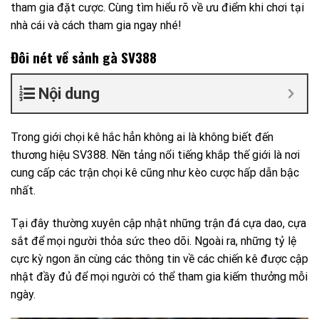
tham gia đặt cược. Cùng tìm hiểu rõ về ưu điểm khi chơi tại
nhà cái và cách tham gia ngay nhé!
Đôi nét về sảnh gà SV388
Nội dung
Trong giới chọi kê hắc hẳn không ai là không biết đến
thương hiệu SV388. Nền tảng nổi tiếng khắp thế giới là nơi
cung cấp các trận chọi kê cũng như kèo cược hấp dẫn bậc
nhất.
Tại đây thường xuyên cập nhật những trận đá cựa dao, cựa
sắt để mọi người thỏa sức theo dõi. Ngoài ra, những tỷ lệ
cực kỳ ngon ăn cùng các thông tin về các chiến kê được cập
nhật đầy đủ để mọi người có thể tham gia kiếm thưởng mỗi
ngày.