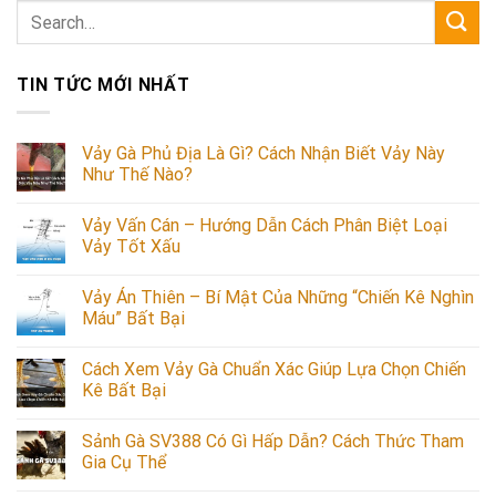
TIN TỨC MỚI NHẤT
Vảy Gà Phủ Địa Là Gì? Cách Nhận Biết Vảy Này
Như Thế Nào?
Vảy Vấn Cán – Hướng Dẫn Cách Phân Biệt Loại
Vảy Tốt Xấu
Vảy Án Thiên – Bí Mật Của Những “Chiến Kê Nghìn
Máu” Bất Bại
Cách Xem Vảy Gà Chuẩn Xác Giúp Lựa Chọn Chiến
Kê Bất Bại
Sảnh Gà SV388 Có Gì Hấp Dẫn? Cách Thức Tham
Gia Cụ Thể