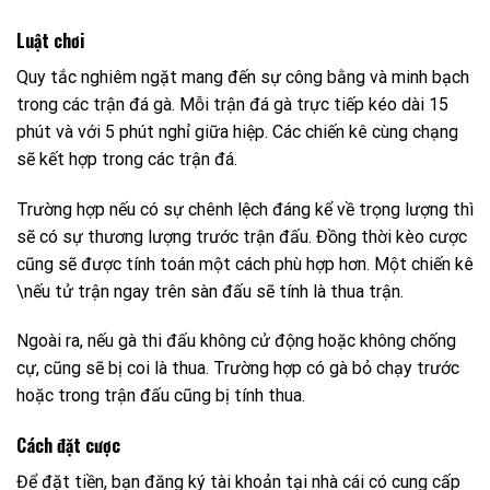
Luật chơi
Quy tắc nghiêm ngặt mang đến sự công bằng và minh bạch
trong các trận đá gà. Mỗi trận đá gà trực tiếp kéo dài 15
phút và với 5 phút nghỉ giữa hiệp. Các chiến kê cùng chạng
sẽ kết hợp trong các trận đá.
Trường hợp nếu có sự chênh lệch đáng kể về trọng lượng thì
sẽ có sự thương lượng trước trận đấu. Đồng thời kèo cược
cũng sẽ được tính toán một cách phù hợp hơn. Một chiến kê
\nếu tử trận ngay trên sàn đấu sẽ tính là thua trận.
Ngoài ra, nếu gà thi đấu không cử động hoặc không chống
cự, cũng sẽ bị coi là thua. Trường hợp có gà bỏ chạy trước
hoặc trong trận đấu cũng bị tính thua.
Cách đặt cược
Để đặt tiền, bạn đăng ký tài khoản tại nhà cái có cung cấp