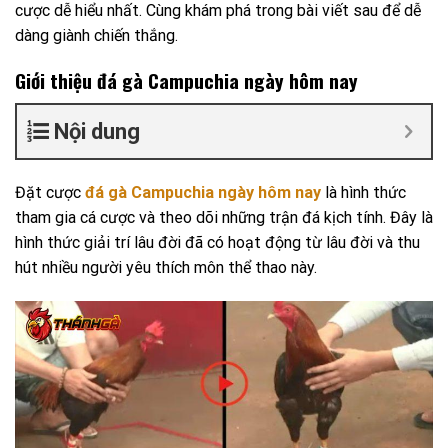
cược dễ hiểu nhất. Cùng khám phá trong bài viết sau để dễ
dàng giành chiến thắng.
Giới thiệu đá gà Campuchia ngày hôm nay
Nội dung
Đặt cược
đá gà Campuchia ngày hôm nay
là hình thức
tham gia cá cược và theo dõi những trận đá kịch tính. Đây là
hình thức giải trí lâu đời đã có hoạt động từ lâu đời và thu
hút nhiều người yêu thích môn thể thao này.