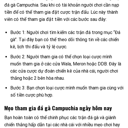
đá gà Campuchia. Sau khi có tài khoản người chơi cần nạp
tiền để có thể tham gia đặt cược trận đấu. Lúc này thành
viên có thể tham gia đặt tiền với các bước sau đây:
Bước 1: Người chơi tìm kiếm các trận đá trong mục “Đá
gà”. Tại đây bạn có thể theo dõi thông tin về các chiến
kê, lịch thi đấu và tỷ lệ cược.
Bước 2: Người tham gia có thể chọn loại cược mình
muốn tham gia ở các cửa Wala, Meron hoặc DDB. Đây là
các cửa cược dự đoán chiến kê của nhà cái, người chơi
thắng hoặc 2 bên hòa nhau.
Bước 3: Bạn chọn loại cược mình muốn tham gia cùng với
số tiền cược phù hợp.
Mẹo tham gia đá gà Campuchia ngày hôm nay
Bạn hoàn toàn có thể chinh phục các trận đá gà và giành
chiến thắng hấp dẫn tại các nhà cái với nhiều mẹo chơi hay