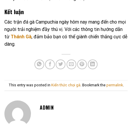
Kết luận
Các trận đá gà Campuchia ngày hôm nay mang đến cho mọi
người trải nghiệm đầy thú vị. Với các thông tin hướng dẫn
từ
Thánh Gà
, đảm bảo bạn có thể giành chiến thắng cực dễ
dàng.
This entry was posted in
Kiến thức chọi gà
. Bookmark the
permalink
.
ADMIN