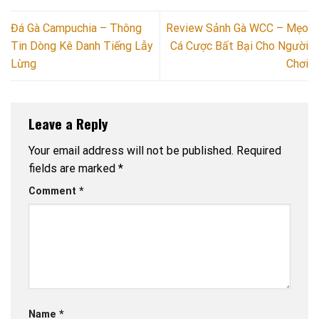
Đá Gà Campuchia – Thông
Review Sảnh Gà WCC – Mẹo
Tin Dòng Kê Danh Tiếng Lẫy
Cá Cược Bất Bại Cho Người
Lừng
Chơi
Leave a Reply
Your email address will not be published.
Required
fields are marked
*
Comment
*
Name
*