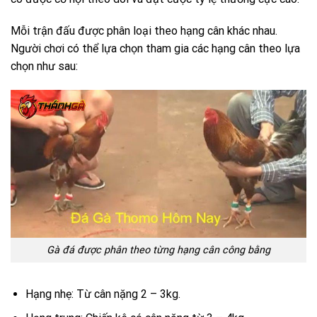
Mỗi trận đấu được phân loại theo hạng cân khác nhau.
Người chơi có thể lựa chọn tham gia các hạng cân theo lựa
chọn như sau:
Gà đá được phân theo từng hạng cân công bằng
Hạng nhẹ: Từ cân nặng 2 – 3kg.